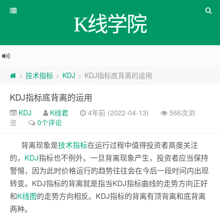
K线学院
技术指标
KDJ
KDJ指标底背离的运用
>
>
>
KDJ指标底背离的运用
KDJ
K线君
4年前 (2022-04-13)
566次浏
览
0个评论
背离现象是
技术
指标
在运行过程中值得投资者高度关注
的，
KDJ
指标也不例外。一旦背离现象产生，投资者应当保持
警惕，因为此时价格运行的趋势往往会在今后一段时间内出现
转变。KDJ指标的背离就是指当KDJ指标曲线的走势方向正好
和
K线图
的走势方向相反。KDJ指标的背离有顶背离和底背离
两种。