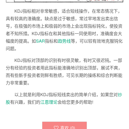
KDJ指标相对非常敏感，适合短线操作，在常态情况下，
具有较高的淮确度。缺点是过于敏感，常过早地发出卖出信
号，在极强的市场上和极弱的市场上会出现指标钝化，使投资
者不知所措。KDJ指标在和其他指标一同使用时，准确度会大
幅度的提高。如
SAR
指标和
趋势线
等，可以较有效地克服钝化
问题。
KDJ指标对顶部的识别有时很灵敏，有时又很迟钝。一部
分有经验的投资者用此指标能淮确地识别出顶部，展试不爽，
而有些新手投资者则鲜有胜绩，可见长期的操练和综合判断能
力非常重要。
以上就是利用KDJ指标短线卖出的简单介绍，如果您对
炒
股
有兴趣，我们的
江恩理论
会给您更多的帮助!
喜欢 (
0
)