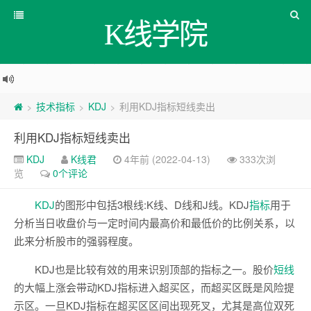
K线学院
技术指标
KDJ
利用KDJ指标短线卖出
>
>
>
利用KDJ指标短线卖出
KDJ
K线君
4年前 (2022-04-13)
333次浏
览
0个评论
KDJ
的图形中包括3根线:K线、D线和J线。KDJ
指标
用于
分析当日收盘价与一定时间内最高价和最低价的比例关系，以
此来分析股市的强弱程度。
KDJ也是比较有效的用来识别顶部的指标之一。股价
短线
的大幅上涨会带动KDJ指标进入超买区，而超买区既是风险提
示区。一旦KDJ指标在超买区区间出现死叉，尤其是高位双死