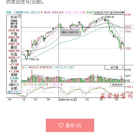
的卖出信号(见图)。
喜欢 (
0
)