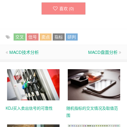
喜欢 (
0
)
交叉
信号
卖点
指标
研判
MACD技术分析
MACD盘面分析
KDJ买入卖出信号的可靠性
随机指标的交叉情况及取值范
围