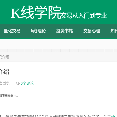
K线学院
交易从入门到专业
量化交易
k线理论
投资书籍
交易心理
知
识介绍
介绍
1次浏览
0个评论
现的股价变化。
但是乌云盖项后MACD马上出现死叉就是强烈的信号了。关于
炒