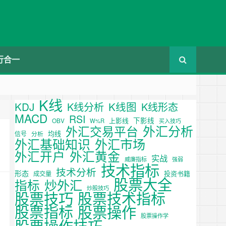
行合一
K线
KDJ
K线图
K线分析
K线形态
MACD
RSI
下影线
上影线
OBV
W%R
买入技巧
外汇分析
外汇交易平台
均线
信号
分析
外汇基础知识
外汇市场
外汇开户
外汇黄金
实战
威廉指标
强弱
技术指标
技术分析
形态
投资书籍
成交量
股票大全
炒外汇
指标
炒股技巧
股票技巧
股票技术指标
股票操作
股票指标
股票操作学
股票操作技巧