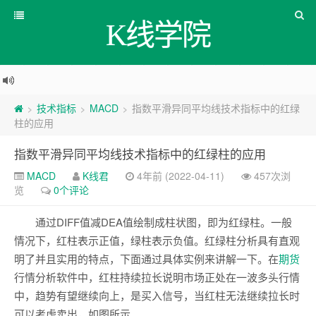
K线学院
技术指标
MACD
指数平滑异同平均线技术指标中的红绿
>
>
>
柱的应用
指数平滑异同平均线技术指标中的红绿柱的应用
MACD
K线君
4年前 (2022-04-11)
457次浏
览
0个评论
通过DIFF值减DEA值绘制成柱状图，即为红绿柱。一般
情况下，红柱表示正值，绿柱表示负值。红绿柱分析具有直观
明了并且实用的特点，下面通过具体实例来讲解一下。在
期货
行情分析软件中，红柱持续拉长说明市场正处在一波多头行情
中，趋势有望继续向上，是买入信号，当红柱无法继续拉长时
可以考虑卖出，如图所示。