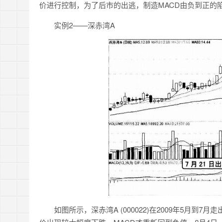
价进行控制，为了后市的出逃，制造MACD由负到正的
实例2——深赤湾A
如图所示，深赤湾A (000022)在2009年5月到7