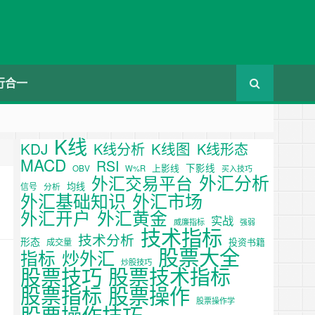
行合一
K线
KDJ
K线图
K线分析
K线形态
MACD
RSI
下影线
上影线
OBV
W%R
买入技巧
外汇分析
外汇交易平台
均线
信号
分析
外汇基础知识
外汇市场
外汇开户
外汇黄金
实战
威廉指标
强弱
技术指标
技术分析
形态
投资书籍
成交量
股票大全
炒外汇
指标
炒股技巧
股票技巧
股票技术指标
股票操作
股票指标
股票操作学
股票操作技巧