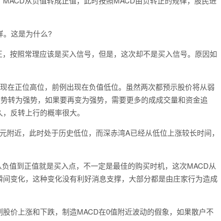
，MACD从负值转成正值，此时按照MACD由负转正的规律，股民进
。这是为什么?
，按照常理应该是买入信号，但是，这次却不是买入信号。原因如
出现在正位高位，前例出现在负值低位。虽然两次都预示股价将从弱
弱势转为强势，如果要再变为强势，需要更多的成成交量和资金追
久，反转上行的概率很大。
附近，此时处于历史低位，而深赤湾A已经从低位上涨较长时间，
负值到正值就是买入点，不一定是最佳的购买时机，这次MACD从
瞬间变化，这种变化没有利好消息支撑，大部分都是由庄家行为造成
价上涨和下跌，制造MACD在0值附近波动的假象，如果散户不