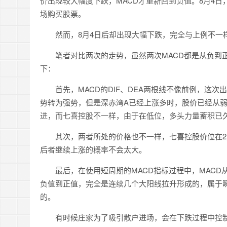
价出现较大幅度下跌，MACD才重新回到负值。8月4日
场购买股票。
然而，8月4日后却出现大幅下跌，完全与上例不一样
笔者对比两次的走势，虽然两次MACD都是从负到正
下：
首先，MACD的DIF、DEA两根线不像前例，这次
势转为强势，但是深赤湾A已经上涨多时，股价已经从
进，而七喜控股不一样，由于在低位，多头力量蓄积已
其次，两者所处的价格也不一样，七喜控股价位在2元
后者继续上涨的概率不会太大。
最后，在使用短周期的MACD指标过程中，MACD从
负值到正值，完全是连续几个大阳线拉升形成的，属于
的。
有时候庄家为了吸引散户进场，会在下跌过程中控制股