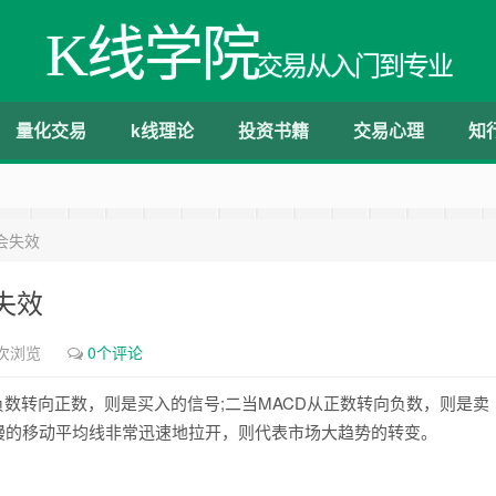
K线学院
交易从入门到专业
量化交易
k线理论
投资书籍
交易心理
知
会失效
失效
8次浏览
0个评论
负数转向正数，则是买入的信号;二当MACD从正数转向负数，则是卖
慢的移动平均线非常迅速地拉开，则代表市场大趋势的转变。