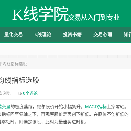
K线学院
交易从入门到专业
量化交易
k线理论
投资书籍
交易心理
知
平均线指标选股
均线指标选股
7次浏览
0个评论
成交量
的极度萎缩，继尔股价开始小幅扬升，
MACD
指标
上穿零轴。
D指标回至零轴之下，再观察股价是否创下新低。在股价不创新低的
越零轴时，则选定该股，此时为最佳买进时机。