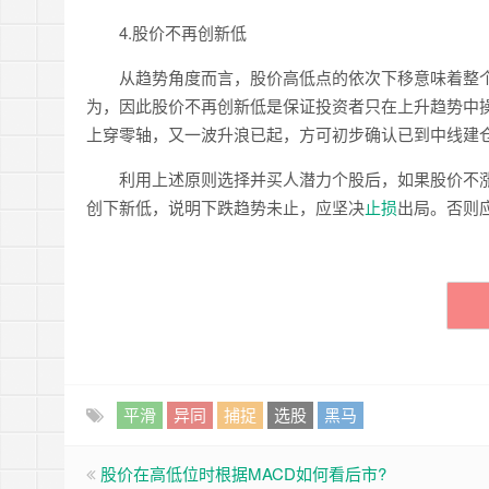
4.股价不再创新低
从趋势角度而言，股价高低点的依次下移意味着整个
为，因此股价不再创新低是保证投资者只在上升趋势中操
上穿零轴，又一波升浪已起，方可初步确认已到中线建
利用上述原则选择并买人潜力个股后，如果股价不涨反
创下新低，说明下跌趋势未止，应坚决
止损
出局。否则
平滑
异同
捕捉
选股
黑马
股价在高低位时根据MACD如何看后市?