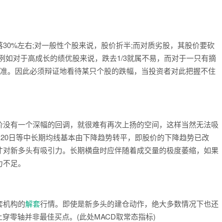
0%左右;对一般性个股来说，股价折半;而对质劣股，其股价要砍
例如对于高成长的绩优股来说，跌去1/3就属不易，而对于一只有摘
的标准。因此必须辩证地看待某只个股的跌幅，当投资者对此把握不住
没有一个深幅的回调，就很难有再次上扬的空间，这样当然无法吸
120日等中长期均线基本由下降趋势转平，即股价的下降趋势已改
才对新多头有吸引力。长期横盘时应伴随着成交量的极度萎缩，如果
力不足。
套机构的
解套
行情。即使是新多头的建仓动作，绝大多数情况下也还
穿零轴并非最佳买点。(此处MACD取常态指标)