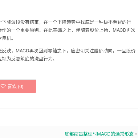
下降波段没有结束，在一个下降趋势中找底是一种极不明智的行
作的一个重要原则。在此基础之上，伴随着股价上扬，MACD再次
仓良机。
跌，MACD再次回到零轴之下，应密切关注股价动向，一旦股价
应视为反复筑底的洗盘行为。
喜欢 (
0
)
底部缩量整理时MACD的通常形态