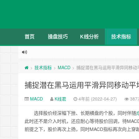
首页
操盘技巧
K线分析
技术指标
技术指标
MACD
捕捉潜在黑马运用平滑异同移动
>
>
>
捕捉潜在黑马运用平滑异同移动平
MACD
K线君
4年前 (2022-04-27)
38
选择股价经深幅下挫、长期横盘的个股，同时伴随
此时还不是介入时机，还应耐心等待股价回调，待MAC
前提之下，股价再次上扬，同时MACD指标再次向上穿