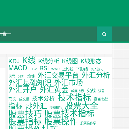
行合一
K线
KDJ
K线图
K线分析
K线形态
MACD
RSI
下影线
上影线
OBV
W%R
买入技巧
外汇分析
外汇交易平台
均线
信号
分析
外汇基础知识
外汇市场
外汇开户
外汇黄金
实战
威廉指标
强弱
技术指标
技术分析
形态
投资书籍
成交量
股票大全
炒外汇
指标
炒股技巧
股票技巧
股票技术指标
股票操作
股票指标
股票操作学
股票操作技巧