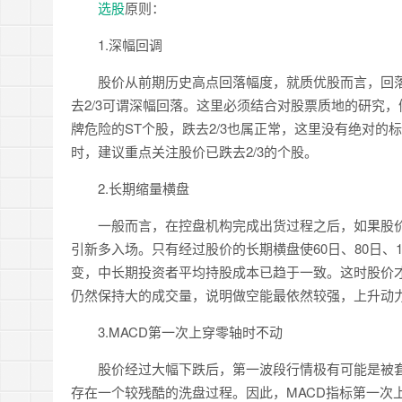
选股
原则：
1.深幅回调
股价从前期历史高点回落幅度，就质优股而言，回落3
去2/3可谓深幅回落。这里必须结合对股票质地的研究，
牌危险的ST个股，跌去2/3也属正常，这里没有绝对
时，建议重点关注股价已跌去2/3的个股。
2.长期缩量横盘
一般而言，在控盘机构完成出货过程之后，如果股价
引新多入场。只有经过股价的长期横盘使60日、80日、
变，中长期投资者平均持股成本已趋于一致。这时股价
仍然保持大的成交量，说明做空能最依然较强，上升动
3.MACD第一次上穿零轴时不动
股价经过大幅下跌后，第一波段行情极有可能是被
存在一个较残酷的洗盘过程。因此，MACD指标第一次上