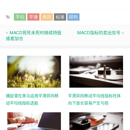
平均
平滑
异同
标准
研判
MACD将死未死时继续持股
MACD指标的卖出信号
或者加仓
捕捉潜在黑马运用平滑异同移
平滑异同移动平均线指标柱体
动平均线指标选股
向下放长容易产生亏损