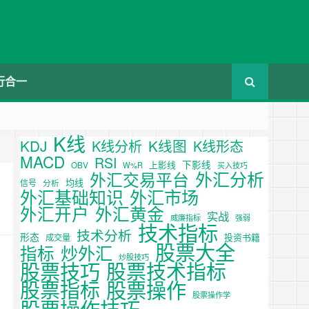
行合一
K线
KDJ
K线图
K线分析
K线形态
MACD
RSI
下影线
上影线
OBV
W%R
买入技巧
外汇分析
外汇交易平台
均线
信号
分析
外汇基础知识
外汇市场
外汇开户
外汇黄金
实战
威廉指标
强弱
技术指标
技术分析
形态
投资书籍
成交量
股票大全
炒外汇
指标
炒股技巧
股票技巧
股票技术指标
股票操作
股票指标
股票操作学
股票操作技巧