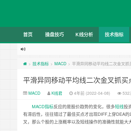
首页
操盘技巧
K线分析
技术指标
技术指标
MACD
平滑异同移动平均线二次金叉抓
>
>
>
平滑异同移动平均线二次金叉抓买
MACD
K线君
4年前 (2022-04-08)
53
MACD
指标
反应的是股价趋势的变化，很多
短线
投
有滞后性，往往错过了最佳买点才出现DIFF上穿DEA
叉，那么个股的上涨概率以及短线操作的准确性就能大