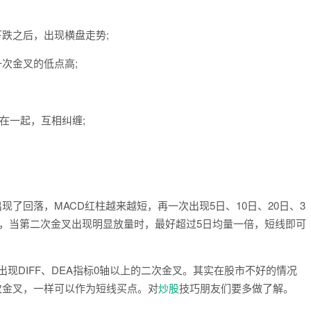
跌之后，出现横盘走势;
次金叉的低点高;
在一起，互相纠缠;
了回落，MACD红柱越来越短，再一次出现5日、10日、20日、3
短，当第二次金叉出现明显放量时，最好超过5日均量一倍，短线即可
现DIFF、DEA指标0轴以上的二次金叉。其实在股市不好的情况
二次金叉，一样可以作为短线买点。对
炒股
技巧朋友们要多做了解。