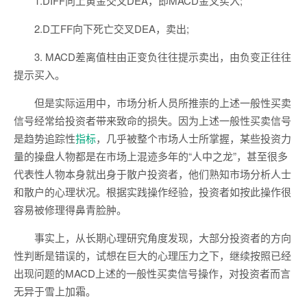
1.DIFF向上黄金交叉DEA，即MACD金叉买入;
2.D工FF向下死亡交叉DEA，卖出;
3. MACD差离值柱由正变负往往提示卖出，由负变正往往
提示买入。
但是实际运用中，市场分析人员所推崇的上述一般性买卖
信号经常给投资者带来致命的损失。因为上述一般性买卖信号
是趋势追踪性
指标
，几乎被整个市场人士所掌握，某些投资力
量的操盘人物都是在市场上混迹多年的“人中之龙”，甚至很多
代表性人物本身就出身于散户投资者，他们熟知市场分析人士
和散户的心理状况。根据实践操作经验，投资者如按此操作很
容易被修理得鼻青脸肿。
事实上，从长期心理研究角度发现，大部分投资者的方向
性判断是错误的，试想在巨大的心理压力之下，继续按照已经
出现问题的MACD上述的一般性买卖信号操作，对投资者而言
无异于雪上加霜。