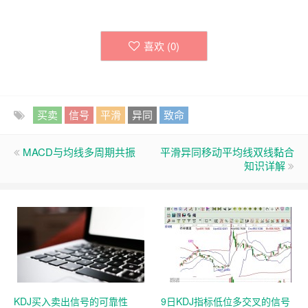
喜欢 (
0
)
买卖
信号
平滑
异同
致命
MACD与均线多周期共振
平滑异同移动平均线双线黏合
知识详解
KDJ买入卖出信号的可靠性
9日KDJ指标低位多交叉的信号