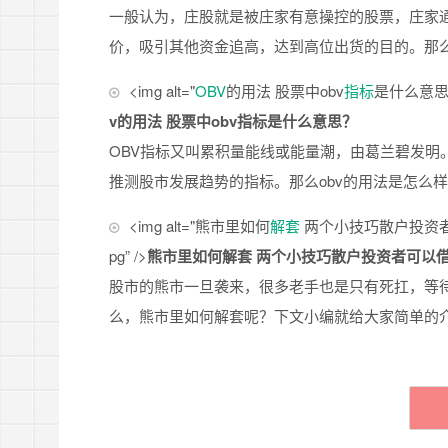
一般认为，庄股就是被庄家有意操控的股票，庄家
价，吸引其他资金追高，达到高位出货的目的。那
<img alt="
OBV
的用法 股票中obv
指标
是什么意思？” s
v的用法 股票中obv指标是什么意思？
OBV指标又叫累积量能线或能量潮，由葛兰碧发明
推测股市发展趋势的指标。那么obv的用法是怎么样
<img alt="熊市里如何
解套
两个小技巧散户投资者可以借鉴” 
pg” />
熊市里如何解套 两个小技巧散户投资者可以
股市的熊市一旦袭来，很多老手也是只有死扛，等
么，熊市里如何解套呢？下文小编就给大家简单的