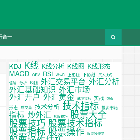
行合一
K线
KDJ
K线图
K线分析
K线形态
MACD
RSI
下影线
上影线
OBV
W%R
买入技巧
外汇分析
外汇交易平台
均线
信号
分析
外汇基础知识
外汇市场
外汇开户
外汇黄金
实战
威廉指标
强弱
技术指标
技术分析
形态
投资书籍
成交量
股票大全
炒外汇
指标
炒股技巧
股票技巧
股票技术指标
股票操作
股票指标
股票操作学
股票操作技巧