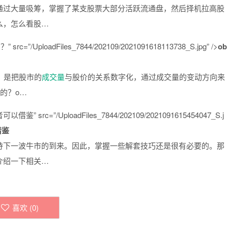
通过大量吸筹，掌握了某支股票大部分活跃流通盘，然后择机拉高股
么，怎么看股…
rc=”/UploadFiles_7844/202109/2021091618113738_S.jpg” />
ob
。是把股市的
成交量
与股价的关系数字化，通过成交量的变动方向来
的？o…
src=”/UploadFiles_7844/202109/2021091615454047_S.j
借鉴
待下一波牛市的到来。因此，掌握一些解套技巧还是很有必要的。那
介绍一下相关…
喜欢 (
0
)