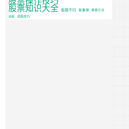
股票知识大全
股路不归
能量潮
解套方法
选股
选股技巧