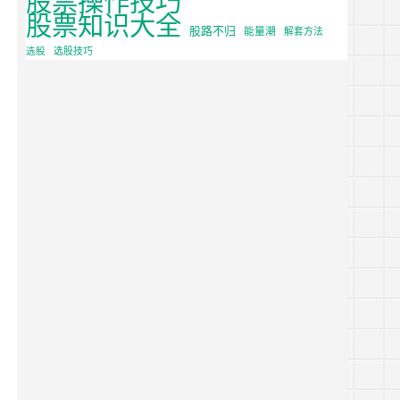
股票知识大全
股路不归
能量潮
解套方法
选股
选股技巧