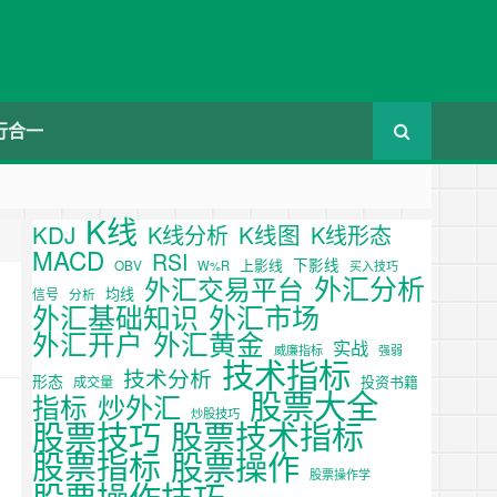
行合一
K线
KDJ
K线图
K线分析
K线形态
MACD
RSI
下影线
上影线
OBV
W%R
买入技巧
外汇分析
外汇交易平台
均线
信号
分析
外汇基础知识
外汇市场
外汇开户
外汇黄金
实战
威廉指标
强弱
技术指标
技术分析
形态
投资书籍
成交量
股票大全
炒外汇
指标
炒股技巧
股票技巧
股票技术指标
股票操作
股票指标
股票操作学
股票操作技巧