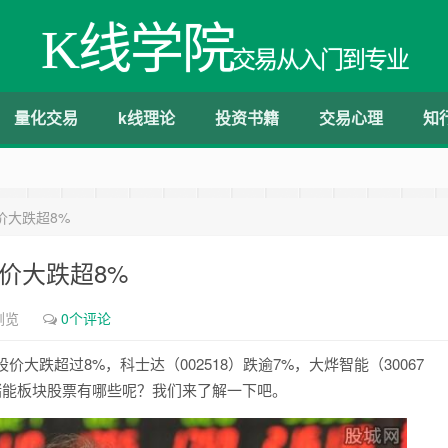
K线学院
交易从入门到专业
量化交易
k线理论
投资书籍
交易心理
知
价大跌超8%
价大跌超8%
浏览
0个评论
价大跌超过8%，科士达（002518）跌逾7%，大烨智能（30067
，储能板块股票有哪些呢？我们来了解一下吧。