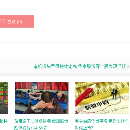
喜欢 (
0
)
造纸板块早盘持续走高 华泰股份等个股表现活跃
化科
锂电股午后掀跌停潮 融捷股份
君亭酒店今日申购 该新股什么
跌停报价164.59元
时候上市？