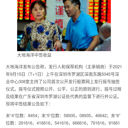
大地海洋中签收益
大地海洋发布公告称，发行人和保荐机构（主承销商）于2021
年9月15日（T+1日）上午在深圳市罗湖区深南东路5045号深
业中心308室主持了公司首次公开发行股票网上发行摇号抽签
仪式。摇号仪式按照公开、公平、公正的原则进行，摇号过程
及结果在广东省深圳市罗湖公证处代表的监督下进行并公证。
现将中签结果公告如下：
末“4”位数：8454；末“5”位数：58935，08935，46642；末“6”
位数：291616，416616，541616，666616，791616，91661