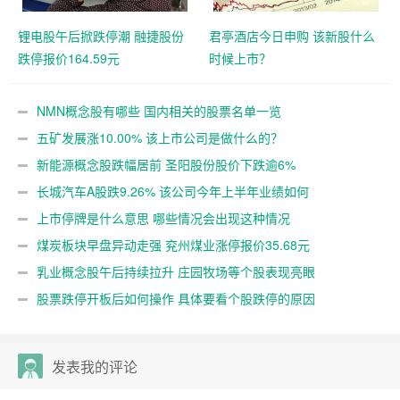
锂电股午后掀跌停潮 融捷股份
君亭酒店今日申购 该新股什么
跌停报价164.59元
时候上市？
NMN概念股有哪些 国内相关的股票名单一览
五矿发展涨10.00% 该上市公司是做什么的？
新能源概念股跌幅居前 圣阳股份股价下跌逾6%
长城汽车A股跌9.26% 该公司今年上半年业绩如何
上市停牌是什么意思 哪些情况会出现这种情况
煤炭板块早盘异动走强 兖州煤业涨停报价35.68元
乳业概念股午后持续拉升 庄园牧场等个股表现亮眼
股票跌停开板后如何操作 具体要看个股跌停的原因
发表我的评论