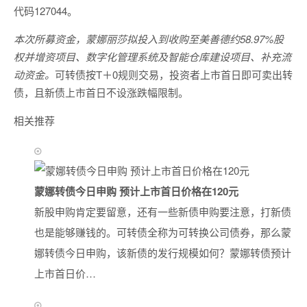
代码127044。
本次所募资金，蒙娜丽莎拟投入到收购至美善德约58.97%股
权并增资项目、数字化管理系统及智能仓库建设项目、补充流
动资金。
可转债按T＋0规则交易，投资者上市首日即可卖出转
债，且新债上市首日不设涨跌幅限制。
相关推荐
蒙娜转债今日申购 预计上市首日价格在120元
新股申购肯定要留意，还有一些新债申购要注意，打新债
也是能够赚钱的。可转债全称为可转换公司债券，那么蒙
娜转债今日申购，该新债的发行规模如何？蒙娜转债预计
上市首日价…