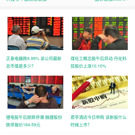
正泰电器跌9.99% 该公司最新
煤化工概念股午后异动 丹化科
总市值是多少？
技股价上涨10.10%
锂电股午后掀跌停潮 融捷股份
君亭酒店今日申购 该新股什么
跌停报价164.59元
时候上市？