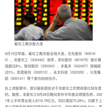
氟化工概念股大涨
9月15日早盘，氟化工概念股全线大涨，巨化股份（60016
0）、龙星化工（002442）涨停，滨化股份（601678）股价暴
涨超过8%，联创股份（300343）、多氟多（002407）涨幅超
过5%，凯恩股份（002012）、永太科技（002326）、兴发集
团（600141）等个股也纷纷拉升。
在上述股票中，部分股民朋友对于龙星化工的营收是比较在意
的。据悉，龙星化工8月26日晚间发布半年度业绩报告称，202
1年上半年营业收入约16.78亿元，同比增加73.28%；归属于上
市公司股东的净利润盈利约1.23亿元，同比增加4586.51%；基