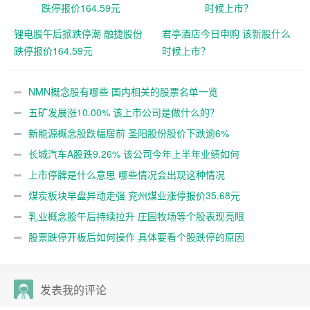
锂电股午后掀跌停潮 融捷股份
君亭酒店今日申购 该新股什么
跌停报价164.59元
时候上市？
NMN概念股有哪些 国内相关的股票名单一览
五矿发展涨10.00% 该上市公司是做什么的？
新能源概念股跌幅居前 圣阳股份股价下跌逾6%
长城汽车A股跌9.26% 该公司今年上半年业绩如何
上市停牌是什么意思 哪些情况会出现这种情况
煤炭板块早盘异动走强 兖州煤业涨停报价35.68元
乳业概念股午后持续拉升 庄园牧场等个股表现亮眼
股票跌停开板后如何操作 具体要看个股跌停的原因
发表我的评论