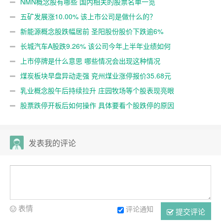
NMN概念股有哪些 国内相关的股票名单一览
五矿发展涨10.00% 该上市公司是做什么的？
新能源概念股跌幅居前 圣阳股份股价下跌逾6%
长城汽车A股跌9.26% 该公司今年上半年业绩如何
上市停牌是什么意思 哪些情况会出现这种情况
煤炭板块早盘异动走强 兖州煤业涨停报价35.68元
乳业概念股午后持续拉升 庄园牧场等个股表现亮眼
股票跌停开板后如何操作 具体要看个股跌停的原因
发表我的评论
表情
评论通知
提交评论