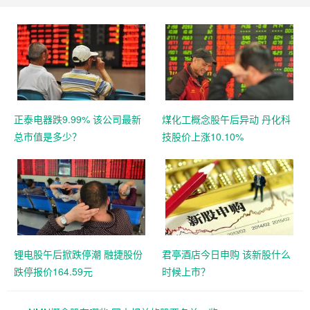
正泰电器跌9.99% 该公司最新
煤化工概念股午后异动 丹化科
总市值是多少？
技股价上涨10.10%
锂电股午后掀跌停潮 融捷股份
君亭酒店今日申购 该新股什么
跌停报价164.59元
时候上市？