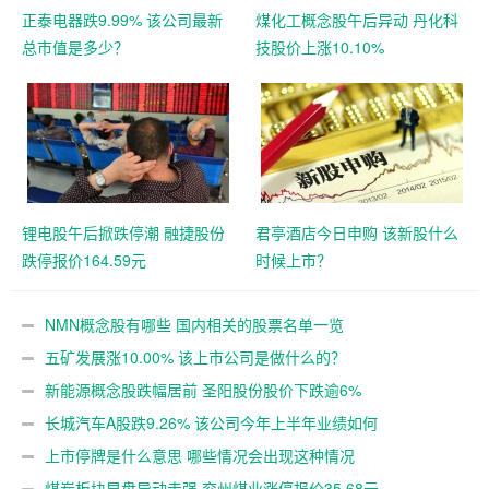
正泰电器跌9.99% 该公司最新
煤化工概念股午后异动 丹化科
总市值是多少？
技股价上涨10.10%
锂电股午后掀跌停潮 融捷股份
君亭酒店今日申购 该新股什么
跌停报价164.59元
时候上市？
NMN概念股有哪些 国内相关的股票名单一览
五矿发展涨10.00% 该上市公司是做什么的？
新能源概念股跌幅居前 圣阳股份股价下跌逾6%
长城汽车A股跌9.26% 该公司今年上半年业绩如何
上市停牌是什么意思 哪些情况会出现这种情况
煤炭板块早盘异动走强 兖州煤业涨停报价35.68元