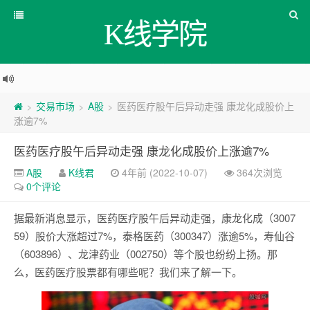
K线学院
交易市场
A股
医药医疗股午后异动走强 康龙化成股价上
>
>
>
涨逾7%
医药医疗股午后异动走强 康龙化成股价上涨逾7%
A股
K线君
4年前 (2022-10-07)
364次浏览
0个评论
据最新消息显示，医药医疗股午后异动走强，康龙化成（3007
59）股价大涨超过7%，泰格医药（300347）涨逾5%，寿仙谷
（603896）、龙津药业（002750）等个股也纷纷上扬。那
么，医药医疗股票都有哪些呢？我们来了解一下。