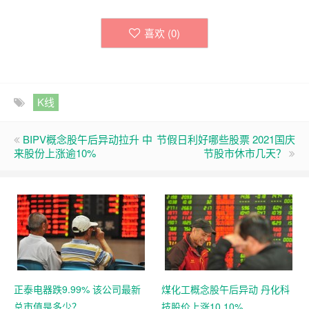
喜欢 (
0
)
K线
BIPV概念股午后异动拉升 中
节假日利好哪些股票 2021国庆
来股份上涨逾10%
节股市休市几天？
正泰电器跌9.99% 该公司最新
煤化工概念股午后异动 丹化科
总市值是多少？
技股价上涨10.10%