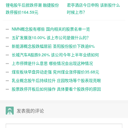
锂电股午后掀跌停潮 融捷股份
君亭酒店今日申购 该新股什么
跌停报价164.59元
时候上市？
NMN概念股有哪些 国内相关的股票名单一览
五矿发展涨10.00% 该上市公司是做什么的？
新能源概念股跌幅居前 圣阳股份股价下跌逾6%
长城汽车A股跌9.26% 该公司今年上半年业绩如何
上市停牌是什么意思 哪些情况会出现这种情况
煤炭板块早盘异动走强 兖州煤业涨停报价35.68元
乳业概念股午后持续拉升 庄园牧场等个股表现亮眼
股票跌停开板后如何操作 具体要看个股跌停的原因
发表我的评论