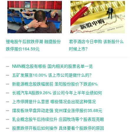
锂电股午后掀跌停潮 融捷股份
君亭酒店今日申购 该新股什么
跌停报价164.59元
时候上市？
NMN概念股有哪些 国内相关的股票名单一览
五矿发展涨10.00% 该上市公司是做什么的？
新能源概念股跌幅居前 圣阳股份股价下跌逾6%
长城汽车A股跌9.26% 该公司今年上半年业绩如何
上市停牌是什么意思 哪些情况会出现这种情况
煤炭板块早盘异动走强 兖州煤业涨停报价35.68元
乳业概念股午后持续拉升 庄园牧场等个股表现亮眼
股票跌停开板后如何操作 具体要看个股跌停的原因