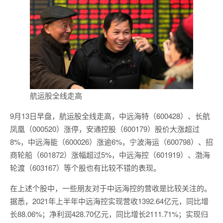
航运股全线走高
9月13日早盘，航运股全线走高，中远海特（600428）、长航
凤凰（000520）涨停，安通控股（600179）股价大涨超过
8%，中远海能（600026）涨逾6%，宁波海运（600798）、招
商轮船（601872）涨幅超过5%，中远海控（601919）、渤海
轮渡（603167）等个股也有比较不错的表现。
在上述个股中，一些朋友对于中远海控的营收是比较关注的。
据悉，2021年上半年中远海控实现营收1392.64亿元，同比增
长88.06%；净利润428.70亿元，同比增长2111.71%；实现归