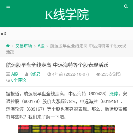
K线学院
交易市场
A股
航运股早盘全线走高 中远海特等个股表现
>
>
>
活跃
航运股早盘全线走高 中远海特等个股表现活跃
A股
K线君
4年前 (2022-10-07)
255次浏览
0个评论
据报道，航运股早盘全线走高，中远海特（600428）
涨停
，安
通控股（600179）股价大涨超过8%，中远海控（601919）、
渤海轮渡（603167）等个股也有亮眼表现。那么，航运股票都
有哪些呢？我们来了解一下吧。