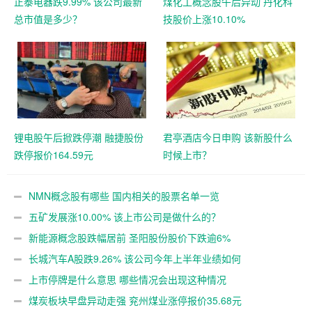
正泰电器跌9.99% 该公司最新
煤化工概念股午后异动 丹化科
总市值是多少？
技股价上涨10.10%
锂电股午后掀跌停潮 融捷股份
君亭酒店今日申购 该新股什么
跌停报价164.59元
时候上市？
NMN概念股有哪些 国内相关的股票名单一览
五矿发展涨10.00% 该上市公司是做什么的？
新能源概念股跌幅居前 圣阳股份股价下跌逾6%
长城汽车A股跌9.26% 该公司今年上半年业绩如何
上市停牌是什么意思 哪些情况会出现这种情况
煤炭板块早盘异动走强 兖州煤业涨停报价35.68元