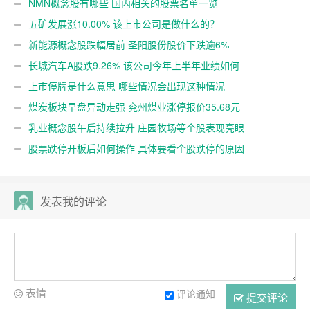
NMN概念股有哪些 国内相关的股票名单一览
五矿发展涨10.00% 该上市公司是做什么的？
新能源概念股跌幅居前 圣阳股份股价下跌逾6%
长城汽车A股跌9.26% 该公司今年上半年业绩如何
上市停牌是什么意思 哪些情况会出现这种情况
煤炭板块早盘异动走强 兖州煤业涨停报价35.68元
乳业概念股午后持续拉升 庄园牧场等个股表现亮眼
股票跌停开板后如何操作 具体要看个股跌停的原因
发表我的评论
表情
评论通知
提交评论