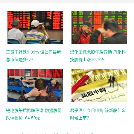
正泰电器跌9.99% 该公司最新
煤化工概念股午后异动 丹化科
总市值是多少？
技股价上涨10.10%
锂电股午后掀跌停潮 融捷股份
君亭酒店今日申购 该新股什么
跌停报价164.59元
时候上市？