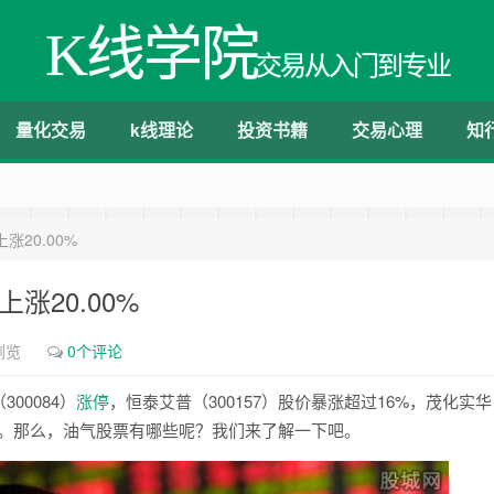
K线学院
交易从入门到专业
量化交易
k线理论
投资书籍
交易心理
知
20.00%
涨20.00%
浏览
0个评论
00084）
涨停
，恒泰艾普（300157）股价暴涨超过16%，茂化实华
眼表现。那么，油气股票有哪些呢？我们来了解一下吧。