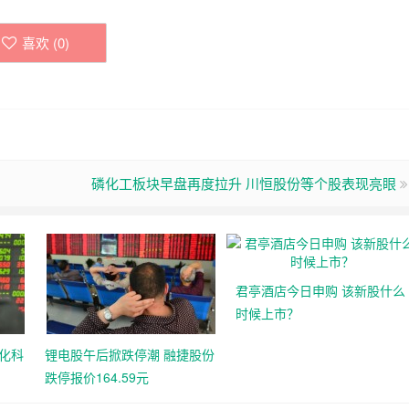
喜欢 (
0
)
磷化工板块早盘再度拉升 川恒股份等个股表现亮眼
君亭酒店今日申购 该新股什么
时候上市？
化科
锂电股午后掀跌停潮 融捷股份
跌停报价164.59元