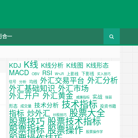
行合一
K线
KDJ
K线图
K线分析
K线形态
MACD
RSI
下影线
上影线
OBV
W%R
买入技巧
外汇分析
外汇交易平台
均线
信号
分析
外汇基础知识
外汇市场
外汇开户
外汇黄金
实战
威廉指标
强弱
技术指标
技术分析
形态
投资书籍
成交量
股票大全
炒外汇
指标
炒股技巧
股票技巧
股票技术指标
股票操作
股票指标
股票操作学
股票操作技巧