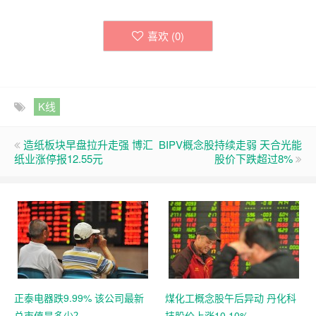
喜欢 (
0
)
K线
造纸板块早盘拉升走强 博汇
BIPV概念股持续走弱 天合光能
纸业涨停报12.55元
股价下跌超过8%
正泰电器跌9.99% 该公司最新
煤化工概念股午后异动 丹化科
总市值是多少？
技股价上涨10.10%