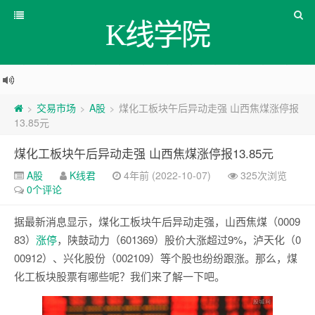
K线学院
交易市场
A股
煤化工板块午后异动走强 山西焦煤涨停报
>
>
>
13.85元
煤化工板块午后异动走强 山西焦煤涨停报13.85元
A股
K线君
4年前 (2022-10-07)
325次浏览
0个评论
据最新消息显示，煤化工板块午后异动走强，山西焦煤（0009
83）
涨停
，陕鼓动力（601369）股价大涨超过9%，泸天化（0
00912）、兴化股份（002109）等个股也纷纷跟涨。那么，煤
化工板块股票有哪些呢？我们来了解一下吧。