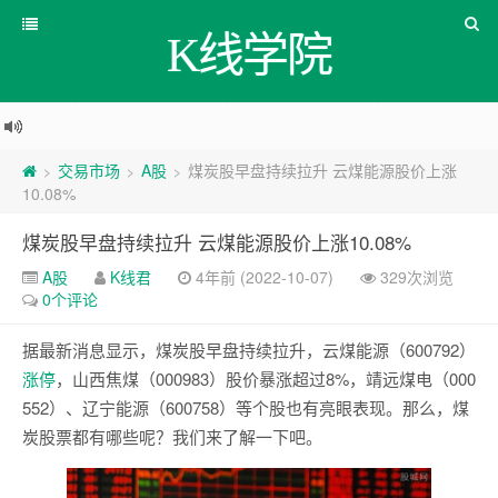
K线学院
交易市场
A股
煤炭股早盘持续拉升 云煤能源股价上涨
>
>
>
10.08%
煤炭股早盘持续拉升 云煤能源股价上涨10.08%
A股
K线君
4年前 (2022-10-07)
329次浏览
0个评论
据最新消息显示，煤炭股早盘持续拉升，云煤能源（600792）
涨停
，山西焦煤（000983）股价暴涨超过8%，靖远煤电（000
552）、辽宁能源（600758）等个股也有亮眼表现。那么，煤
炭股票都有哪些呢？我们来了解一下吧。