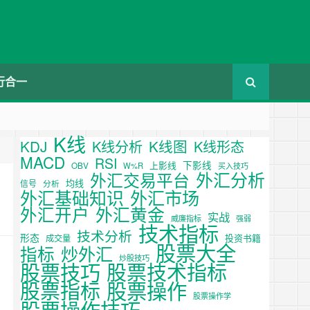
行合一
K线
KDJ
K线图
K线分析
K线形态
MACD
RSI
下影线
上影线
OBV
W%R
买入技巧
外汇分析
外汇交易平台
均线
信号
分析
外汇基础知识
外汇市场
外汇开户
外汇黄金
实战
威廉指标
强弱
技术指标
技术分析
形态
投资书籍
成交量
股票大全
炒外汇
指标
炒股技巧
股票技巧
股票技术指标
股票操作
股票指标
股票操作学
股票操作技巧