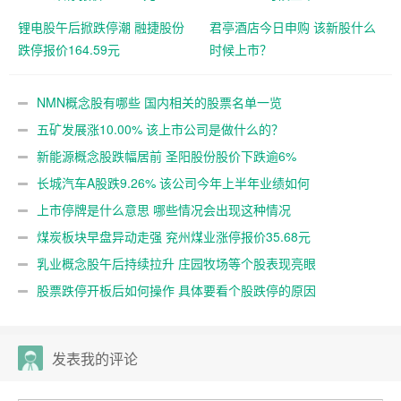
锂电股午后掀跌停潮 融捷股份
君亭酒店今日申购 该新股什么
跌停报价164.59元
时候上市？
NMN概念股有哪些 国内相关的股票名单一览
五矿发展涨10.00% 该上市公司是做什么的？
新能源概念股跌幅居前 圣阳股份股价下跌逾6%
长城汽车A股跌9.26% 该公司今年上半年业绩如何
上市停牌是什么意思 哪些情况会出现这种情况
煤炭板块早盘异动走强 兖州煤业涨停报价35.68元
乳业概念股午后持续拉升 庄园牧场等个股表现亮眼
股票跌停开板后如何操作 具体要看个股跌停的原因
发表我的评论