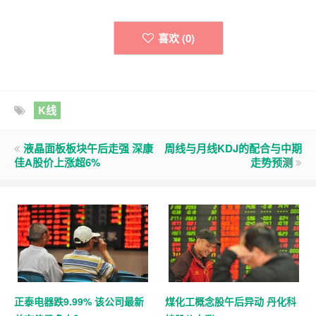
喜欢 (
0
)
K线
液晶面板板块午后走强 深康
周线与月线KDJ的配合与中期
佳A股价上涨超6%
走势预测
正泰电器跌9.99% 该公司最新
煤化工概念股午后异动 丹化科