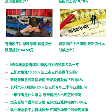
总市值是多少？
技股价上涨10.10%
锂电股午后掀跌停潮 融捷股份
君亭酒店今日申购 该新股什么
跌停报价164.59元
时候上市？
NMN概念股有哪些 国内相关的股票名单一览
五矿发展涨10.00% 该上市公司是做什么的？
新能源概念股跌幅居前 圣阳股份股价下跌逾6%
长城汽车A股跌9.26% 该公司今年上半年业绩如何
上市停牌是什么意思 哪些情况会出现这种情况
煤炭板块早盘异动走强 兖州煤业涨停报价35.68元
乳业概念股午后持续拉升 庄园牧场等个股表现亮眼