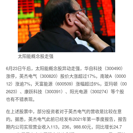
太阳能概念股走强
6月23日午后，太阳能概念股异动走强，华自科技（300490）
涨停，英杰电气（300820）股价大涨超过17%，南玻A（0000
12）涨逾7%，天富能源（600509）涨幅超过6%，亚玛顿（00
2623）、康跃科技（300391）、阳光电源（300274）等个股
也有不错表现。
在上述股票中，部分投资者对于英杰电气的营收是比较在意
的。据悉，英杰电气此前已经发布2021年第一季度报告，报告
期内公司实现营业收入113，236，988.60元，同比增长24.7