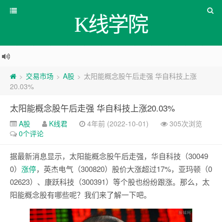
K线学院
交易市场
A股
太阳能概念股午后走强 华自科技上涨
>
>
>
20.03%
太阳能概念股午后走强 华自科技上涨20.03%
A股
K线君
4年前 (2022-10-01)
305次浏览
0个评论
据最新消息显示，太阳能概念股午后走强，华自科技（30049
0）
涨停
，英杰电气（300820）股价大涨超过17%，亚玛顿（0
02623）、康跃科技（300391）等个股也纷纷跟涨。那么，太
阳能概念股有哪些呢？我们来了解一下吧。