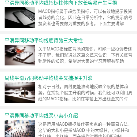
平滑异同移动平均线指标柱体向下放长容易产生亏损
MACD指标属于趋势类指标，可以有效地提示投资
者趋势的变化，因此在日常分析中，它的提示信号
投资者也需要做为重要的参考。下面主要讲解
……
继续阅读 »
平滑异同移动平均线底背弛三大常性
关于MACD指标底背驰的知识，可能一些投资者还
不了解，我们就通过这篇文章来认识一下有关底背
弛常性的知识，希望对大家的学习理解有帮助
……
继续阅读 »
周线平滑异同移动平均线金叉捕捉主升浪
相对于日线，周线更能准确地反映个股的总体趋
势。在捕捉个股主升浪的时候，我们还可以利用周
线的MACD指标，比如在零轴上方出线金叉的时
……
继续阅读 »
平滑异同移动平均线买小卖小介绍
这是运用MACD捅捉最佳买卖点的一种简易方法。
这毕的大和小是指MACD 中的大绿柱，小绿柱和
大红柱，小红柱。而在操作时图中的DIF和M ……