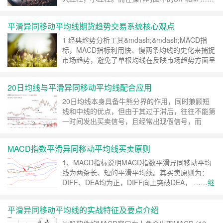
继续阅读 »
平滑异同移动平均线期货趋势交易系统核心观点
1 经典趁势分析工其&mdash;&mdash;MACD指
标，MACD指标利用快、慢两条均线的史化来捕捉
市场趋势，避免了单根均线在反映市场趋势方面呈
现的弱点，同 ……
继续阅读 »
20日均线与平滑异同移动平均线配合应用
20日均线本身具备牛熊分界的作用，同时兼顾短
线和中线的优点，但由于其过于滞后，往往不能第
一时间发出买卖信号，且经常出现假信号，而
……
继续阅读 »
MACD指数平滑异同移动平均线买卖原则
1、MACD指标说明MACD指数平滑异同移动平均
线为两条长、短的平滑平均线。其买卖原则为：
DIFF、DEA均为正，DIFF向上突破DEA， ……
继
续阅读 »
平滑异同移动平均线的实战特征及要点介绍