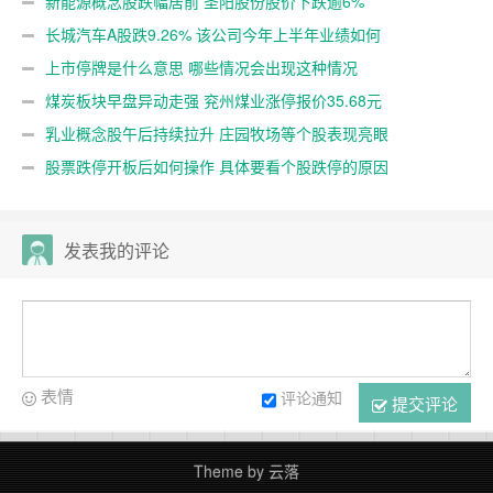
新能源概念股跌幅居前 圣阳股份股价下跌逾6%
长城汽车A股跌9.26% 该公司今年上半年业绩如何
上市停牌是什么意思 哪些情况会出现这种情况
煤炭板块早盘异动走强 兖州煤业涨停报价35.68元
乳业概念股午后持续拉升 庄园牧场等个股表现亮眼
股票跌停开板后如何操作 具体要看个股跌停的原因
发表我的评论
表情
评论通知
提交评论
Theme by
云落