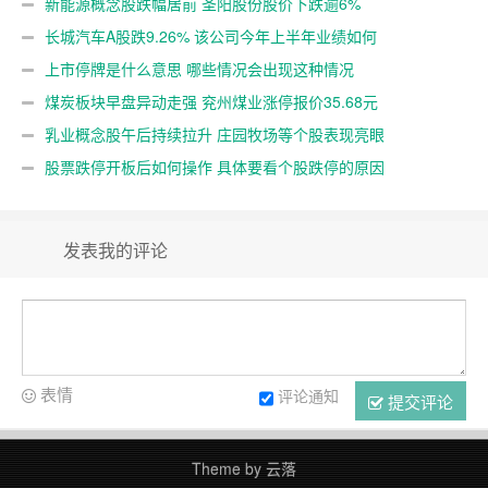
新能源概念股跌幅居前 圣阳股份股价下跌逾6%
长城汽车A股跌9.26% 该公司今年上半年业绩如何
上市停牌是什么意思 哪些情况会出现这种情况
煤炭板块早盘异动走强 兖州煤业涨停报价35.68元
乳业概念股午后持续拉升 庄园牧场等个股表现亮眼
股票跌停开板后如何操作 具体要看个股跌停的原因
发表我的评论
表情
评论通知
提交评论
Theme by
云落