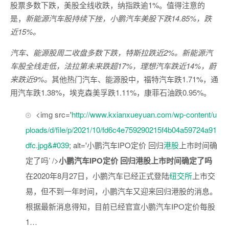
股票多数下跌，美股全线收跌，纳指跌逾1%。值得注意的
是，
新能源汽车股持续下挫，小鹏汽车美股下跌14.85%，跌
近15%。
汽车、能源股周二收盘多数下跌，特斯拉跌近2%。新能源汽
车股全线走低，法拉第未来跌超17%，理想汽车跌近14%，蔚
来跌近9%。
其他热门汽车、能源股中，福特汽车跌1.71%，通
用汽车跌1.38%，埃克森美孚跌1.11%，康菲石油跌0.95%。
<img src='
http://www.kxianxueyuan.com/wp-content/u
ploads/d/file/p/2021/10/fd6c4e759290215f4b04a59724a91
dfc.jpg&#039
; alt='小鹏汽车IPO定价 回归
港股
上市时间确
定了吗’ />
小鹏汽车IPO定价 回归港股上市时间确定了吗
在2020年8月27日，小鹏汽车已经正式登陆
纽交所
上市交
易，但不到一年时间，小鹏汽车又迎来回归港股的消息。
根据最新消息得知，目前已经官宣小鹏汽车IPO定价每股
1…