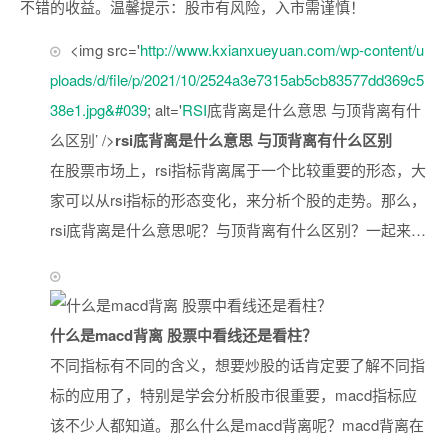
不错的收益。温馨提示：股市有风险，入市需谨慎！
<img src='
http://www.kxianxueyuan.com/wp-content/u
ploads/d/file/p/2021/10/2524a3e7315ab5cb83577dd369c5
38e1.jpg&#039
; alt='
RSI
底背离是什么意思 与顶背离有什
么区别’ />
rsi底背离是什么意思 与顶背离有什么区别
在股票市场上，rsi指标背离属于一个比较重要的形态，大
家可以从rsi指标的形态变化，来分析个股的走势。那么，
rsi底背离是什么意思呢？与顶背离有什么区别？一起来…
什么是macd背离 股票中看线还是看柱？
不同指标有不同的含义，想要炒股的话肯定要了解不同指
标的应用了，特别是学会分析股市很重要，macd指标应
该不少人都知道。那么什么是macd背离呢？macd背离在