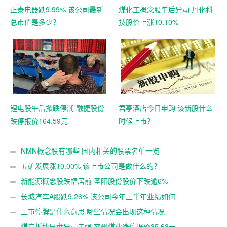
正泰电器跌9.99% 该公司最新
煤化工概念股午后异动 丹化科
总市值是多少？
技股价上涨10.10%
锂电股午后掀跌停潮 融捷股份
君亭酒店今日申购 该新股什么
跌停报价164.59元
时候上市？
NMN概念股有哪些 国内相关的股票名单一览
五矿发展涨10.00% 该上市公司是做什么的？
新能源概念股跌幅居前 圣阳股份股价下跌逾6%
长城汽车A股跌9.26% 该公司今年上半年业绩如何
上市停牌是什么意思 哪些情况会出现这种情况
煤炭板块早盘异动走强 兖州煤业涨停报价35.68元