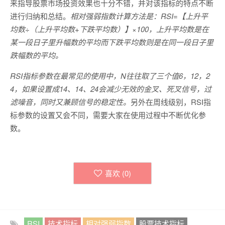
来指导股票市场投资效果也十分不错，并对该指标的特点不断
进行归纳和总结。
相对强弱指数计算方法是：RSI=【上升平
均数÷（上升平均数+下跌平均数）】×100，上升平均数是在
某一段日子里升幅数的平均而下跌平均数则是在同一段日子里
跌幅数的平均。
RSI指标参数在最常见的使用中，N往往取了三个值6，12，2
4，如果设置成14、14、24会减少无效的金叉、死叉信号，过
滤噪音，同时又兼顾信号的稳定性。
另外在周线级别，RSI指
标参数的设置又会不同，需要大家在使用过程中不断优化参
数。
喜欢 (
0
)
RSI
技术指标
相对强弱指数
股票技术指标