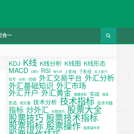
行合一
K线
KDJ
K线图
K线分析
K线形态
MACD
RSI
下影线
上影线
OBV
W%R
买入技巧
外汇分析
外汇交易平台
均线
信号
分析
外汇基础知识
外汇市场
外汇开户
外汇黄金
实战
威廉指标
强弱
技术指标
技术分析
形态
投资书籍
成交量
股票大全
炒外汇
指标
炒股技巧
股票技巧
股票技术指标
股票操作
股票指标
股票操作学
股票操作技巧