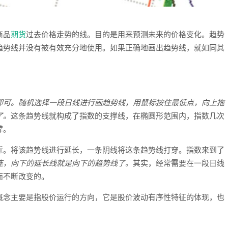
商品
期货
过去价格走势的线。目的是用来预测未来的价格变化。趋势
趋势线并没有被有效充分地使用。如果正确地画出趋势线，就如同其
即可。随机选择一段日线进行画趋势线，用鼠标按住最低点，向上拖
了。
这条趋势线就构成了指数的支撑线，在椭圆形范围内，指数几次
撑。
近。将该趋势线进行延长，一条阴线将这条趋势线打穿。指数来到了
连，向下的延长线就是向下的趋势线了。
其实，经常需要在一段日线
而不断改变的。
概念主要是指股价运行的方向，它是股价波动有序性特征的体现，也