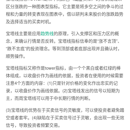
区分涨跌的一种图表型指标。它主要是将多空之间的争斗的过
程和力量的转变表现在图表中，借以研判未来股价的涨跌趋势
及选择适当的买卖时机。
宝塔线主要是应用
趋势线
的原理，引入支撑区和压力区的概
念，来确认行情是否反转。宝塔线指标信奉的是“涨不言顶”、
“跌不言底”的投资理念。等到顶部或者底部出现并且确认时，
顺势操作。
宝塔线指标又称作是tower指标，由一个个黑白或者红绿的棒
体组成，以收盘价作为画线的依据，投资者在使用的时候需要
注意4个方面的内容：(1)只是针对价格的变化作出忠实的记
录，以收盘价作为画线依据。(2)宝塔线发出的信号以短期为
主，而周宝塔线可以用于中长期行情的判断。
(3)宝塔线的优势在于买卖信号的灵敏度，可以使投资者避免踏
空或者套牢。(4)缺陷在于买卖信号过于灵敏，会出现一些无效
信号，导致投资者频繁交易。