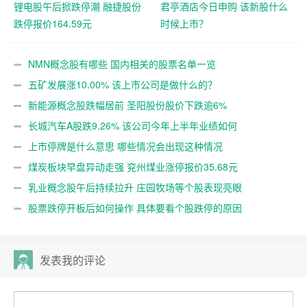
锂电股午后掀跌停潮 融捷股份
君亭酒店今日申购 该新股什么
跌停报价164.59元
时候上市？
NMN概念股有哪些 国内相关的股票名单一览
五矿发展涨10.00% 该上市公司是做什么的？
新能源概念股跌幅居前 圣阳股份股价下跌逾6%
长城汽车A股跌9.26% 该公司今年上半年业绩如何
上市停牌是什么意思 哪些情况会出现这种情况
煤炭板块早盘异动走强 兖州煤业涨停报价35.68元
乳业概念股午后持续拉升 庄园牧场等个股表现亮眼
股票跌停开板后如何操作 具体要看个股跌停的原因
发表我的评论