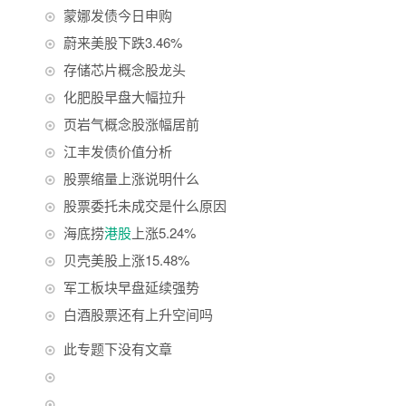
蒙娜发债今日申购
蔚来美股下跌3.46%
存储芯片概念股龙头
化肥股早盘大幅拉升
页岩气概念股涨幅居前
江丰发债价值分析
股票缩量上涨说明什么
股票委托未成交是什么原因
海底捞
港股
上涨5.24%
贝壳美股上涨15.48%
军工板块早盘延续强势
白酒股票还有上升空间吗
此专题下没有文章