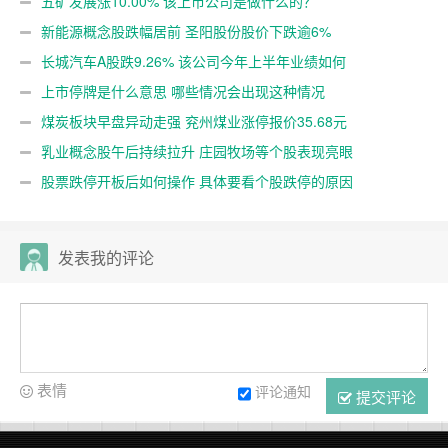
五矿发展涨10.00% 该上市公司是做什么的？
新能源概念股跌幅居前 圣阳股份股价下跌逾6%
长城汽车A股跌9.26% 该公司今年上半年业绩如何
上市停牌是什么意思 哪些情况会出现这种情况
煤炭板块早盘异动走强 兖州煤业涨停报价35.68元
乳业概念股午后持续拉升 庄园牧场等个股表现亮眼
股票跌停开板后如何操作 具体要看个股跌停的原因
发表我的评论
表情
评论通知
提交评论