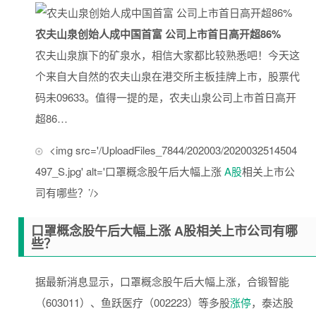
农夫山泉创始人成中国首富 公司上市首日高开超86%
农夫山泉旗下的矿泉水，相信大家都比较熟悉吧！今天这
个来自大自然的农夫山泉在港交所主板挂牌上市，股票代
码未09633。值得一提的是，农夫山泉公司上市首日高开
超86…
<img src='/UploadFiles_7844/202003/2020032514504
497_S.jpg' alt='口罩概念股午后大幅上涨
A股
相关上市公
司有哪些？’/>
口罩概念股午后大幅上涨 A股相关上市公司有哪
些？
据最新消息显示，口罩概念股午后大幅上涨，合锻智能
（603011）、鱼跃医疗（002223）等多股
涨停
，泰达股