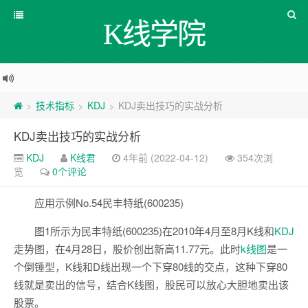
K线学院
技术指标
KDJ
KDJ卖出技巧的实战分析
>
>
>
KDJ卖出技巧的实战分析
KDJ
K线君
4年前 (2022-04-12)
354次浏
览
0个评论
应用示例No.54民丰特纸(600235)
图1所示为民丰特纸(600235)在2010年4月至8月K线和
KDJ
走势图，在4月28日，股价创出新高11.77元。此时
k线图
是一
个倒锤型，K线和D线出现一个下穿80线的交点，这种下穿80
线就是卖出的信号，结合K线图，股民可以放心大胆地卖出该
股票。