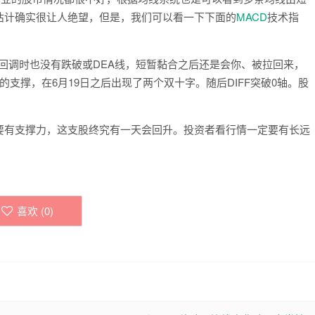
估计确实很让人绝望，但是，我们可以看一下下面的
MACD
技术指
FF回调时也没有跌破或DEA线，短暂黏合之后还是会你、被拉回来，
F线的支撑，在6月19日之后出现了两个双十字。随后DIFF突破0轴。股
有支撑力，这支股终究有一天会回升。投资者看行情一定要有长远
。
喜欢 (
0
)