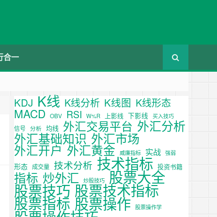
行合一
K线
KDJ
K线图
K线分析
K线形态
MACD
RSI
下影线
上影线
OBV
W%R
买入技巧
外汇分析
外汇交易平台
均线
信号
分析
外汇基础知识
外汇市场
外汇开户
外汇黄金
实战
威廉指标
强弱
技术指标
技术分析
形态
投资书籍
成交量
股票大全
炒外汇
指标
炒股技巧
股票技巧
股票技术指标
股票操作
股票指标
股票操作学
股票操作技巧