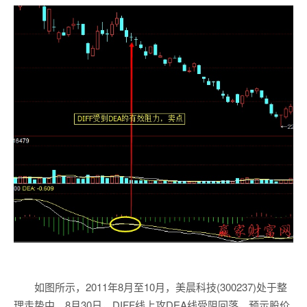
如图所示，2011年8月至10月，美晨科技(300237)处于整
理走势中。8月30日，DIFF线上攻DEA线受阻回落，预示股价