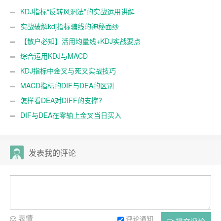
KDJ指标“反转风洞法”的实战运用讲解
实战破解kdj指标骗线的神秘面纱
【散户必知】活用均量线+KDJ实战要点
综合运用KDJ与MACD
KDJ指标中金叉与死叉实战技巧
MACD指标的DIF与DEA的区别
怎样看DEA对DIFF的支撑?
DIF与DEA在零轴上金叉当日买入
发表我的评论
表情
评论通知