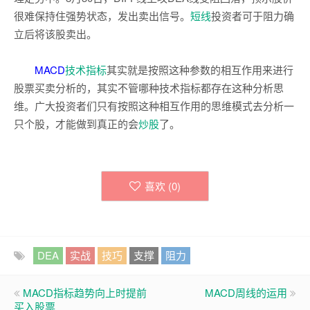
很难保持住强势状态，发出卖出信号。
短线
投资者可于阻力确
立后将该股卖出。
MACD
技术指标
其实就是按照这种参数的相互作用来进行
股票买卖分析的，其实不管哪种技术指标都存在这种分析思
维。广大投资者们只有按照这种相互作用的思维模式去分析一
只个股，才能做到真正的会
炒股
了。
喜欢 (
0
)
DEA
实战
技巧
支撑
阻力
MACD指标趋势向上时提前
MACD周线的运用
买入股票