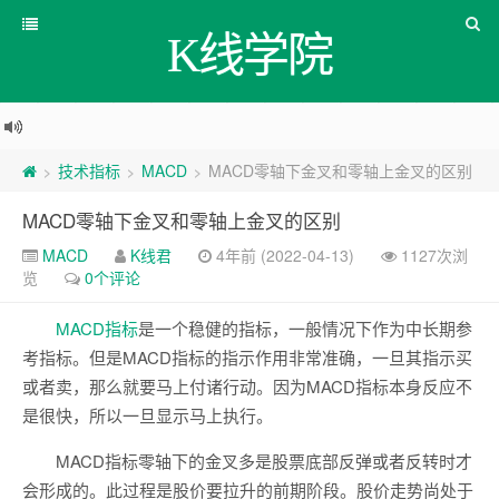
K线学院
技术指标
MACD
MACD零轴下金叉和零轴上金叉的区别
>
>
>
MACD零轴下金叉和零轴上金叉的区别
MACD
K线君
4年前 (2022-04-13)
1127次浏
览
0个评论
MACD
指标
是一个稳健的指标，一般情况下作为中长期参
考指标。但是MACD指标的指示作用非常准确，一旦其指示买
或者卖，那么就要马上付诸行动。因为MACD指标本身反应不
是很快，所以一旦显示马上执行。
MACD指标零轴下的金叉多是股票底部反弹或者反转时才
会形成的。此过程是股价要拉升的前期阶段。股价走势尚处于