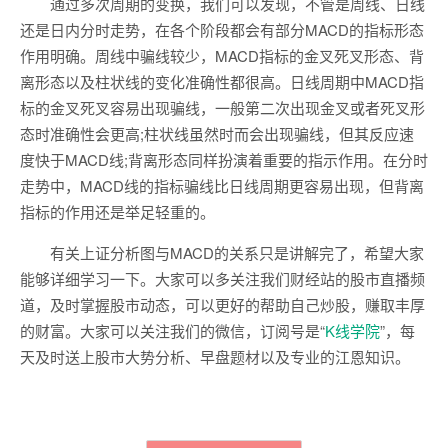
通过多次周期的变换，我们可以发现，不管是周线、日线
还是日内分时走势，在各个阶段都会有部分MACD的指标形态
作用明确。周线中骗线较少，MACD指标的金叉死叉形态、背
离形态以及柱状线的变化准确性都很高。日线周期中MACD指
标的金叉死叉容易出现骗线，一般第二次出现金叉或者死叉形
态时准确性会更高;柱状线虽然时而会出现骗线，但其反应速
度快于MACD线;背离形态同样扮演着重要的指示作用。在分时
走势中，MACD线的指标骗线比日线周期更容易出现，但背离
指标的作用还是举足轻重的。
有关上证分析图与MACD的关系只是讲解完了，希望大家
能够详细学习一下。大家可以多关注我们财经站的股市直播频
道，及时掌握股市动态，可以更好的帮助自己炒股，赚取丰厚
的财富。大家可以关注我们的微信，订阅号是“
K线学院
”，每
天及时送上股市大势分析、早盘题材以及专业的江恩知识。