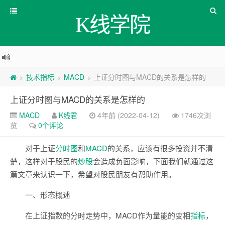
K线学院
技术指标
MACD
上证分时图与MACD的关系是怎样的
>
>
>
上证分时图与MACD的关系是怎样的
MACD
K线君
4年前 (2022-04-12)
1746次浏
览
0个评论
对于上证
分时图
和
MACD
的关系，应该有很多投资并不清
楚，这样对于股民的
炒股
会造成负面影响，下面我们就通过这
篇文章来认识一下，希望对股民朋友有帮助作用。
一、形态概述
在上证指数的分时走势中，MACD作为量能的变相
指标
，