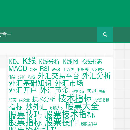
行合一
K线
KDJ
K线图
K线分析
K线形态
MACD
RSI
下影线
上影线
OBV
W%R
买入技巧
外汇分析
外汇交易平台
均线
信号
分析
外汇基础知识
外汇市场
外汇开户
外汇黄金
实战
威廉指标
强弱
技术指标
技术分析
形态
投资书籍
成交量
股票大全
炒外汇
指标
炒股技巧
股票技巧
股票技术指标
股票操作
股票指标
股票操作学
股票操作技巧