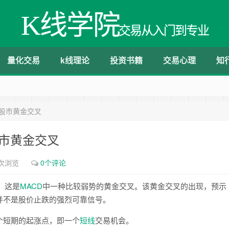
K线学院
交易从入门到专业
量化交易
k线理论
投资书籍
交易心理
知
的股市黄金交叉
股市黄金交叉
8次浏览
0个评论
。这是
MACD
中一种比较弱势的黄金交叉。该黄金交叉的出现，预示
并不是股价止跌的强烈可靠信号。
短期的起涨点，即一个
短线
交易机会。