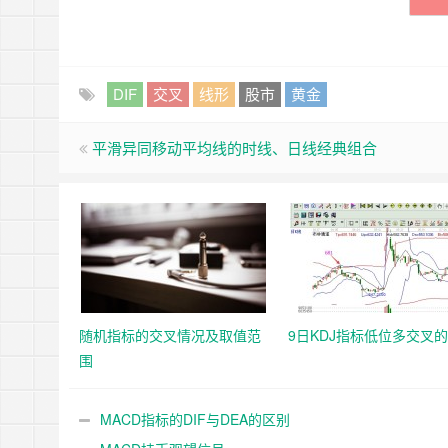
DIF
交叉
线形
股市
黄金
平滑异同移动平均线的时线、日线经典组合
随机指标的交叉情况及取值范
9日KDJ指标低位多交叉
围
MACD指标的DIF与DEA的区别