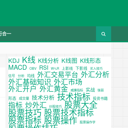
行合一
K线
KDJ
K线图
K线分析
K线形态
MACD
RSI
下影线
上影线
OBV
W%R
买入技巧
外汇分析
外汇交易平台
均线
信号
分析
外汇基础知识
外汇市场
外汇开户
外汇黄金
实战
威廉指标
强弱
技术指标
技术分析
形态
投资书籍
成交量
股票大全
炒外汇
指标
炒股技巧
股票技巧
股票技术指标
股票操作
股票指标
股票操作学
股票操作技巧