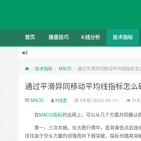
首页
操盘技巧
K线分析
技术指标
技术指标
MACD
通过平滑异同移动平均线指标怎
>
>
>
通过平滑异同移动平均线指标怎么
MACD
K线君
4年前 (2022-04-11)
31
在
MACD
指标
的运用上，可以从几个方面共同确认
第一、三次共振。在大跌行情中，底背离低点后连续
往往由于空头力量的顽强而向下假突破，指标也随其突