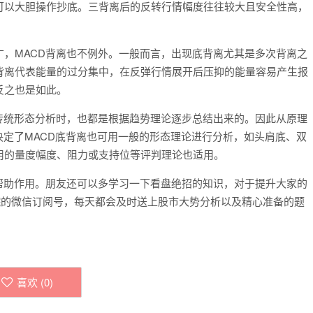
可以大胆操作抄底。三背离后的反转行情幅度往往较大且安全性高，
MACD背离也不例外。一般而言，出现底背离尤其是多次背离之
背离代表能量的过分集中，在反弹行情展开后压抑的能量容易产生报
反之也是如此。
统形态分析时，也都是根据趋势理论逐步总结出来的。因此从原理
决定了MACD底背离也可用一般的形态理论进行分析，如头肩底、双
用的量度幅度、阻力或支持位等评判理论也适用。
助作用。朋友还可以多学习一下看盘绝招的知识，对于提升大家的
院的微信订阅号，每天都会及时送上股市大势分析以及精心准备的题
喜欢 (
0
)