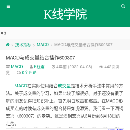
K线学院
技术指标
MACD
MACD与成交量结合操作600307
>
>
>
MACD与成交量结合操作600307
MACD
K线君
4年前 (2022-04-08)
442次浏
览
0个评论
MACD
在实际使用结合
成交量
是技术分析手法中常用的方
法。关于成交量的学习，如果比较了解很好。对于还没有很了
解的朋友记得把知识补上，首先明白放量和缩量。在MACD形
成买点的时候有成交量的配合将是如虎添翼。我们看一下酒钢
宏兴（600307）的走势。这是酒钢宏兴从3月份到6月18日的
走势。