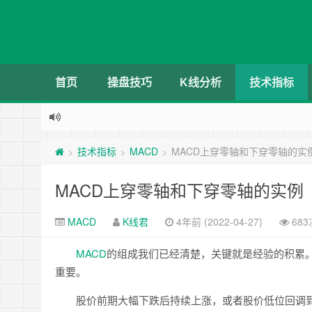
首页
操盘技巧
K线分析
技术指标
技术指标
MACD
MACD上穿零轴和下穿零轴的实
>
>
>
MACD上穿零轴和下穿零轴的实例
MACD
K线君
4年前 (2022-04-27)
68
MACD
的组成我们已经清楚，关键就是经验的积累。
重要。
股价前期大幅下跌后持续上涨，或者股价低位回调到