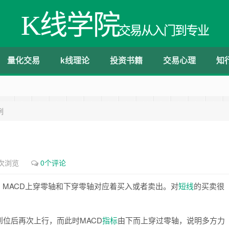
K线学院
交易从入门到专业
量化交易
k线理论
投资书籍
交易心理
知
例
3次浏览
0个评论
MACD上穿零轴和下穿零轴对应着买入或者卖出。对
短线
的买卖很
位后再次上行，而此时MACD
指标
由下而上穿过零轴，说明多方力