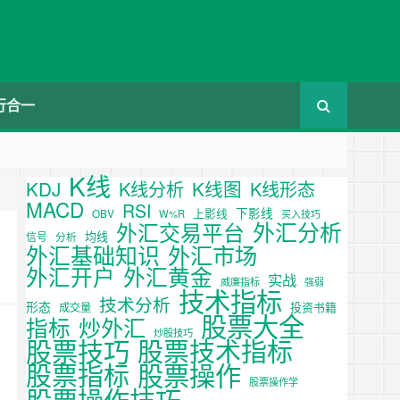
行合一
K线
KDJ
K线图
K线分析
K线形态
MACD
RSI
下影线
上影线
OBV
W%R
买入技巧
外汇分析
外汇交易平台
均线
信号
分析
外汇基础知识
外汇市场
外汇开户
外汇黄金
实战
威廉指标
强弱
技术指标
技术分析
形态
投资书籍
成交量
股票大全
炒外汇
指标
炒股技巧
股票技巧
股票技术指标
股票操作
股票指标
股票操作学
股票操作技巧