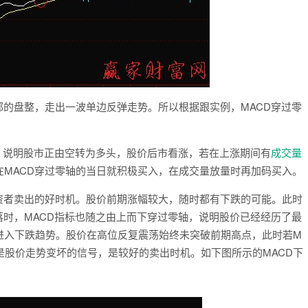
的盘整，走出一波单边反弹走势。所以根据跟实例，MACD穿过零
，说明股市正由空转为多头，股价后市看涨，若在上涨期间有
成交量
MACD穿过零轴的当日就积极买入，在成交量放量时再加码买入。
者卖出的好时机。股价前期涨幅较大，随时都有下跌的可能。此时
落时，MACD指标也随之由上而下穿过零轴，说明股价已经经历了最
进入下跌趋势。股价在高位反复震荡始终未突破前期高点，此时若M
是股价走势变坏的信号，是较好的卖出时机。如下图所示的MACD下