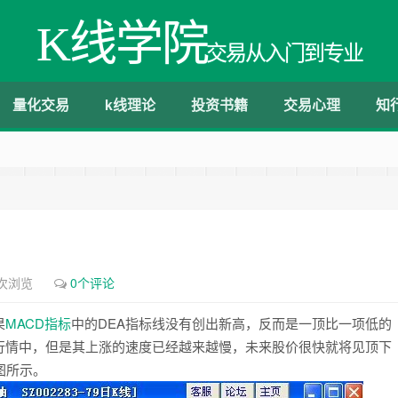
K线学院
交易从入门到专业
量化交易
k线理论
投资书籍
交易心理
知
3次浏览
0个评论
果
MACD
指标
中的DEA指标线没有创出新高，反而是一顶比一项低的
行情中，但是其上涨的速度已经越来越慢，未来股价很快就将见顶下
图所示。