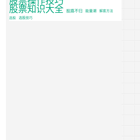
股票知识大全
股路不归
能量潮
解套方法
选股
选股技巧