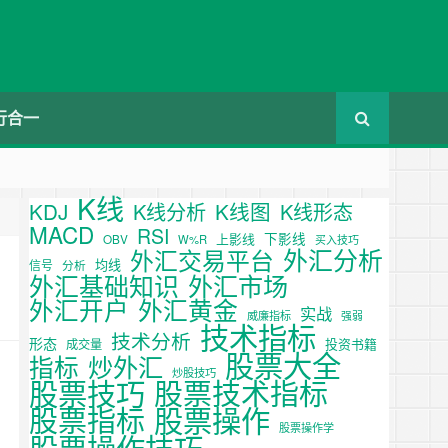
行合一
K线
KDJ
K线图
K线分析
K线形态
MACD
RSI
下影线
上影线
OBV
W%R
买入技巧
外汇分析
外汇交易平台
均线
信号
分析
外汇基础知识
外汇市场
外汇开户
外汇黄金
实战
威廉指标
强弱
技术指标
技术分析
形态
投资书籍
成交量
股票大全
炒外汇
指标
炒股技巧
股票技巧
股票技术指标
股票操作
股票指标
股票操作学
股票操作技巧