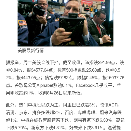
美股最新行情
据报道，周二美股全线下挫。截至收盘，道指跌291.99点，跌
幅0.84%，报34577.64点；标普500指数跌25.68点，跌幅0.5
7%，报4443.05点；纳指跌67.82点，跌幅0.45%，报15037.76
点。谷歌母公司Alphabet涨逾0.1%，Facebook几乎收平，苹
果则收跌约1%，收创8月26日以来新低。
此外，热门中概股以跌为主。阿里巴巴跌超3%，腾讯ADR、
滴滴、京东、拼多多跌超2%，百度、哔哩哔哩、蔚来汽车跌
超1%。中概在线教育股普遍下跌，网易有道下跌6.33%，高途
下跌5.70%，新东方下跌4.31%，好未来下跌3.91%。温馨提