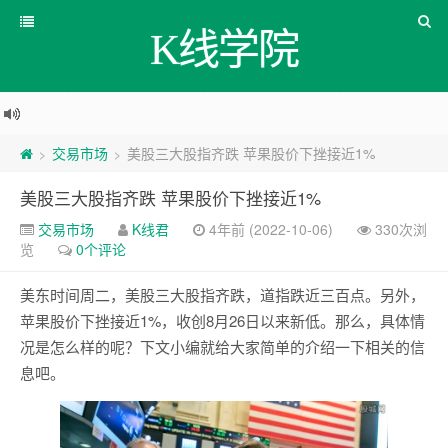
K线学院
交易市场
美股三大股指齐跌 苹果股价下挫接近1%
>
>
美股三大股指齐跌 苹果股价下挫接近1%
交易市场
K线君
4年前 (2022-10-06)
330次浏
览
0个评论
美东时间周二，美股三大股指齐跌，道指跌近三百点。另外，
苹果股价下挫接近1%，收创8月26日以来新低。那么，具体情
况是怎么样的呢？下文小编就给大家简单的介绍一下相关的信
息吧。