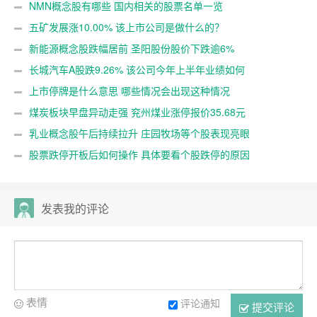
NMN概念股有哪些 国内相关的股票名单一览
五矿发展涨10.00% 该上市公司是做什么的？
新能源概念股跌幅居前 圣阳股份股价下跌逾6%
长城汽车A股跌9.26% 该公司今年上半年业绩如何
上市停牌是什么意思 哪些情况会出现这种情况
煤炭板块早盘异动走强 兖州煤业涨停报价35.68元
乳业概念股午后持续拉升 庄园牧场等个股表现亮眼
股票跌停开板后如何操作 具体要看个股跌停的原因
发表我的评论
表情
评论通知
提交评论