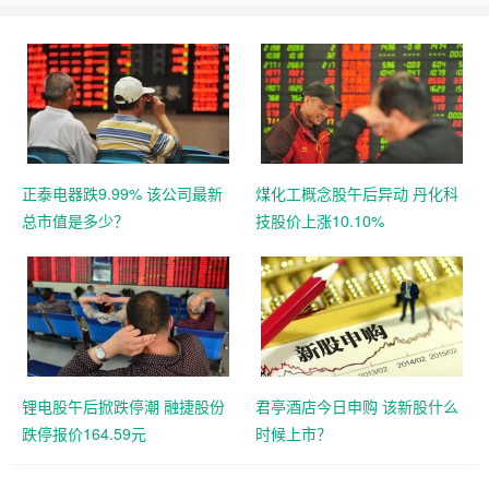
正泰电器跌9.99% 该公司最新
煤化工概念股午后异动 丹化科
总市值是多少？
技股价上涨10.10%
锂电股午后掀跌停潮 融捷股份
君亭酒店今日申购 该新股什么
跌停报价164.59元
时候上市？